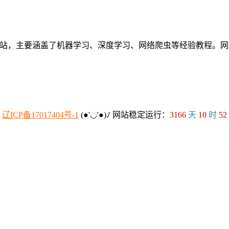
个人网站，主要涵盖了机器学习、深度学习、网络爬虫等经验教程
：
辽ICP备17017404号-1
(●'◡'●)ﾉ
网站稳定运行：
3166
天
10
时
52