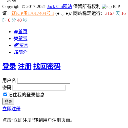
Copyright © 2017-2021
Jack Cui网站
保留所有权利
ICP
证：
辽ICP备17017404号-1
(●'◡'●)ﾉ
网站稳定运行：
3167
天
16
时
6
分
40
秒
首页
赞赏
留言
简介
登录
注册
找回密码
用户名
密码
记住我的登录信息
立即注册
点击“立即注册”转到用户注册页面。